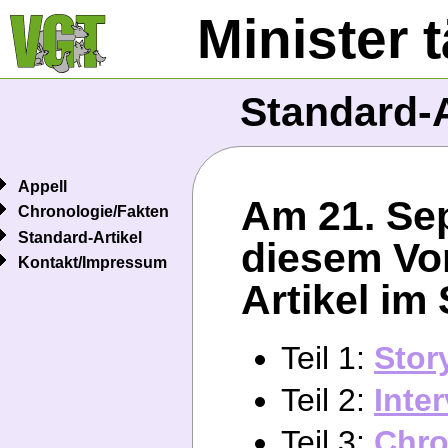
Minister 
Standard-A
Appell
Am 21. Sep
Chronologie/Fakten
Standard-Artikel
diesem Vorf
Kontakt/Impressum
Artikel im
Teil 1:
Stor
Teil 2:
Inte
Teil 3:
Chro